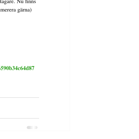
tagare. Nu finns 
umerera gärna) 
6590b34c64d87