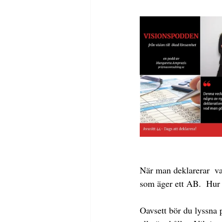
När man deklarerar  va
som äger ett AB.  Hur 
Oavsett bör du lyssna p