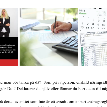
d man bör tänka på då?  Som privatperson, enskild näringsidk
gör Du ? Deklarerar du själv eller lämnar du bort detta till nå
å detta  avsnittet som inte är ett avsnitt om enbart avdragsregl