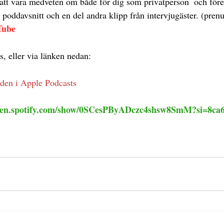
t att vara medveten om både för dig som privatperson  och före
 poddavsnitt och en del andra klipp från intervjugäster. (pren
Tube
s, eller via länken nedan:
den i Apple Podcasts
open.spotify.com/show/0SCesPByADczc4shsw8SmM?si=8ca