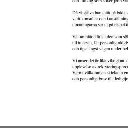
och till dig som söker jobb vi
Då vi själva har suttit på båda 
varit konsulter och i anställnin
utmaningarna ser ut på respekti
Vår ambition är att den som sö
till intervju, får personlig råd
och tips längst vägen under he
Vi anser det är lika viktigt att
upplevelse av rekryteringsproc
Varmt välkommen skicka in en
och personligt brev till:
ledigt