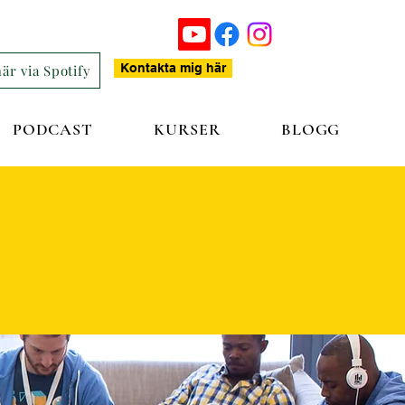
Kontakta mig här
är via Spotify
PODCAST
KURSER
BLOGG