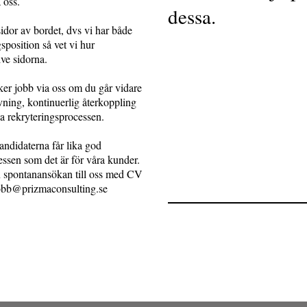
a oss.
dessa.
sidor av bordet, dvs vi har både
gsposition så vet vi hur
ve sidorna.
ker jobb via oss om du går vidare
givning, kontinuerlig återkoppling
la rekryteringsprocessen.
 kandidaterna får lika god
essen som det är för våra kunder.
 spontanansökan till oss med CV
jobb@prizmaconsulting.se