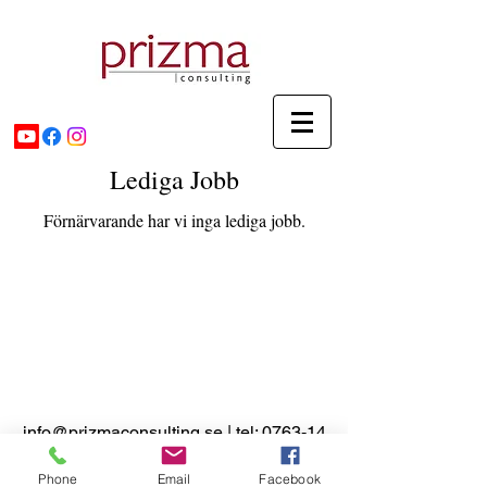
Lediga Jobb
Förnärvarande har vi inga lediga jobb.
info@prizmaconsulting.se
| tel:
0763-14
25 85
Besöksadress Pontus
Wiknersgatan 3, 411 32 Göteborg
Phone
Email
Facebook