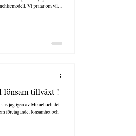
. Vi pratar om vilka
 vill bli franchisetagare,
l lönsam tillväxt !
 jag igen av Mikael och det
al om företagande, lönsamhet och