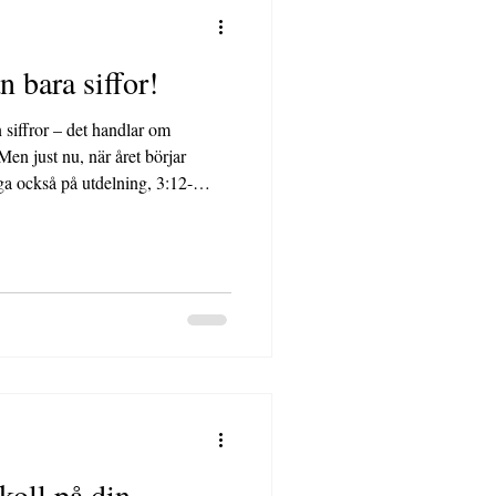
 bara siffor!
 siffror – det handlar om
Men just nu, när året börjar
nga också på utdelning, 3:12-
r nästa år.
koll på din