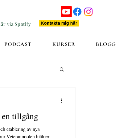
Kontakta mig här
är via Spotify
PODCAST
KURSER
BLOGG
 en tillgång
och etablering av nya
hur Veteranpoolen hjälper