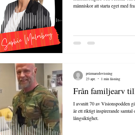
människor att starta eget med franchisemodell
möjligheter som finns för den som
prizmaredovisning
23 apr.
1 min läsning
Från familjearv til
I avsnitt 70 av Visionspodden gästas
är ett riktigt inspirerande samt
långsiktighet.