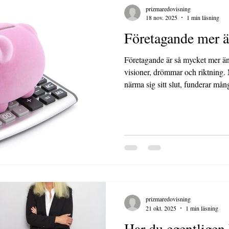
prizmaredovisning
18 nov. 2025
1 min läsning
Företagande mer än
Företagande är så mycket mer än
visioner, drömmar och riktning. 
närma sig sitt slut, funderar må
regler och hur man ska tänka infö
prizmaredovisning
21 okt. 2025
1 min läsning
Har du egentligen 