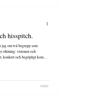
ch hisspitch.
gs riktning: visionen och
igt, konkret och begripligt kommer
 som exempel. Inte för att prata
 kan tänka när du ska forma din