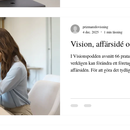
prizmaredovisning
4 dec. 2025
1 min läsning
Vision, affärsidé o
I Visionspodden avsnitt 66 pratar jag om två begrepp som
verkligen kan förändra ett företa
affärsidén. För att göra det tydl
jag använda min egen verksamhet
om mig, utan för att visa hur du
egen riktning.