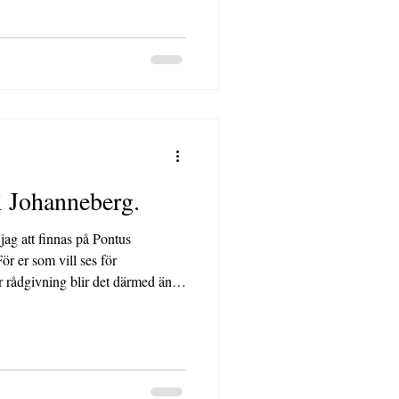
i Johanneberg.
ag att finnas på Pontus
r er som vill ses för
 rådgivning blir det därmed ännu
illgänglig plats i stan.