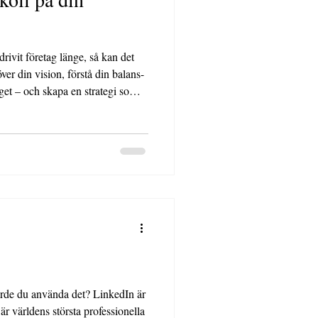
drivit företag länge, så kan det
ver din vision, förstå din balans-
get – och skapa en strategi som
när du förstår dina siffror – då
på riktigt.
 använda det? LinkedIn är
 är världens största professionella