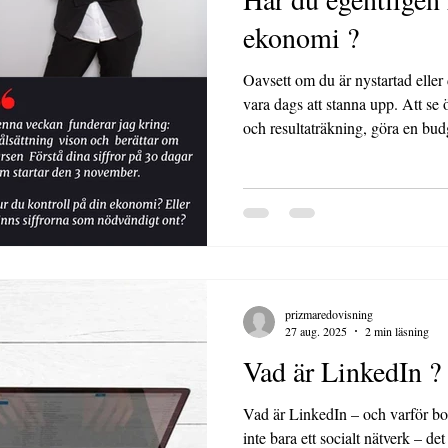
ekonomi ?
Oavsett om du är nystartad eller 
vara dags att stanna upp. Att se ö
och resultaträkning, göra en bud
faktiskt leder till lönsamhet. För 
börjar du också styra ditt företag 
prizmaredovisning
27 aug. 2025
2 min läsning
Vad är LinkedIn ?
Vad är LinkedIn – och varför borde du
inte bara ett socialt nätverk – det