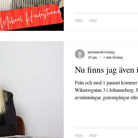
prizmaredovisning
10 jan.
1 min läsning
Nu finns jag även 
Från och med 1 januari kommer j
Wiknersgatan 3 i Johanneberg. Fö
avstämningar, genomgångar eller
enklare att mötas på en lugn och t