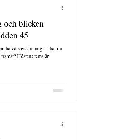
 och blicken
odden 45
 om halvårsavstämning — har du
stens tema är
?